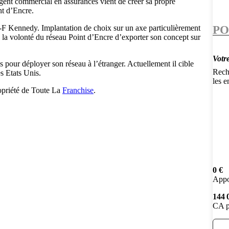
gent commercial en assurances vient de créer sa propre
nt d’Encre.
PO
J-F Kennedy. Implantation de choix sur un axe particulièrement
à la volonté du réseau Point d’Encre d’exporter son concept sur
Votr
pour déployer son réseau à l’étranger. Actuellement il cible
Rech
es Etats Unis.
les e
opriété de Toute La
Franchise
.
0 €
Appo
144 
CA p