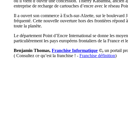
où il vient d’ouvrir une concession. Thierry Kabamba, ancien a
entreprise de recharge de cartouches d’encre avec le réseau Poi
Il a ouvert son commerce à Esch-sur-Alzette, sur le boulevard 
fréquenté. Cette nouvelle ouverture hors des frontières répond 
toute la planète.
Le département Point d’Encre International se donne les moyens 
particulièrement les pays européens frontaliers de la France et l
Benjamin Thomas,
Franchise Informatique
©,
un portail pr
( Consultez ce qu’est la franchise ! -
Franchise définition
)