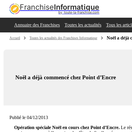
Franchise
Informatique
by  toute-la-franchise.com
Annuaire des Franchises
Toutes les actualités
Tous les artic
Noël a déjà
Accueil
Toutes les actualités des Franchises Informatique
Noël a déjà commencé chez Point d’Encre
Publié le 04/12/2013
Opération spéciale Noël en cours chez Point d’Encre.
Le rés