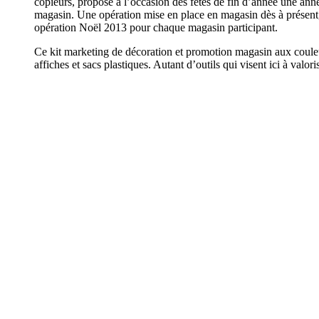
copieurs, propose à l’occasion des fêtes de fin d’année une ann
magasin. Une opération mise en place en magasin dès à présent,
opération Noël 2013 pour chaque magasin participant.
Ce kit marketing de décoration et promotion magasin aux couleur
affiches et sacs plastiques. Autant d’outils qui visent ici à valori