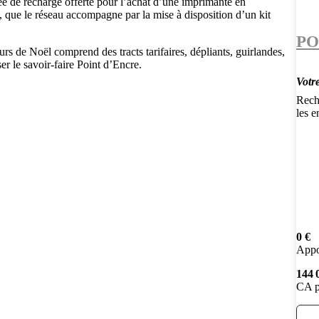
ée de recharge offerte pour l’achat d’une imprimante en
 que le réseau accompagne par la mise à disposition d’un kit
PO
s de Noël comprend des tracts tarifaires, dépliants, guirlandes,
ser le savoir-faire Point d’Encre.
Votr
Rech
les e
0 €
Appo
144 
CA p