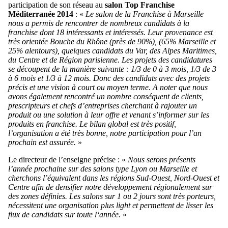
participation de son réseau au
salon Top Franchise
Méditerranée 2014
: «
Le salon de la Franchise à Marseille
nous a permis de rencontrer de nombreux candidats à la
franchise dont 18 intéressants et intéressés. Leur provenance est
très orientée Bouche du Rhône (près de 90%), (65% Marseille et
25% alentours), quelques candidats du Var, des Alpes Maritimes,
du Centre et de Région parisienne. Les projets des candidatures
se découpent de la manière suivante : 1/3 de 0 à 3 mois, 1/3 de 3
à 6 mois et 1/3 à 12 mois. Donc des candidats avec des projets
précis et une vision à court ou moyen terme.
A noter que nous
avons également rencontré un nombre conséquent de clients,
prescripteurs et chefs d’entreprises cherchant à rajouter un
produit ou une solution à leur offre et venant s’informer sur les
produits en franchise.
Le bilan global est très positif,
l’organisation a été très bonne, notre participation pour l’an
prochain est assurée.
»
Le directeur de l’enseigne précise : «
Nous serons présents
l’année prochaine sur des salons type Lyon ou Marseille et
cherchons l’équivalent dans les régions Sud-Ouest, Nord-Ouest et
Centre afin de densifier notre développement régionalement sur
des zones définies. Les salons sur 1 ou 2 jours sont très porteurs,
nécessitent une organisation plus light et permettent de lisser les
flux de candidats sur toute l‘année.
»