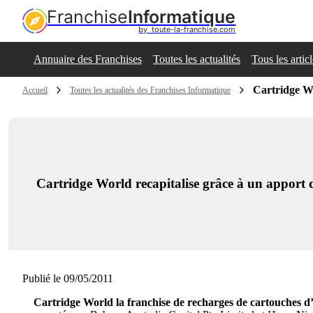
Franchise
Informatique
by  toute-la-franchise.com
Annuaire des Franchises
Toutes les actualités
Tous les artic
Cartridge Wo
Accueil
Toutes les actualités des Franchises Informatique
Cartridge World recapitalise grâce à un apport 
Publié le 09/05/2011
Cartridge World la franchise de recharges de cartouches d