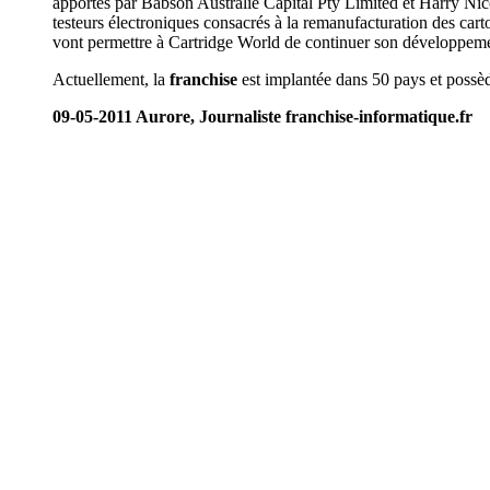
apportés par Babson Australie Capital Pty Limited et Harry Ni
testeurs électroniques consacrés à la remanufacturation des cart
vont permettre à Cartridge World de continuer son développeme
Actuellement, la
franchise
est implantée dans 50 pays et possè
09-05-2011 Aurore, Journaliste franchise-informatique.fr