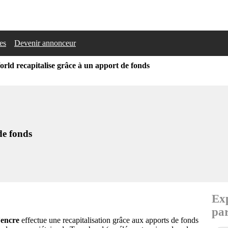
les
Devenir annonceur
rld recapitalise grâce à un apport de fonds
de fonds
Exp
par
’encre
effectue une recapitalisation grâce aux apports de fonds