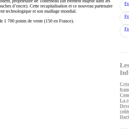
codem, propriétaire de Tonerhead (un élément majeur dans les
Fr
ouches d’encre). Cette recapitalisation et ce nouveau partenaire
nt technologique et son maillage mondial.
Fr
de 1 700 points de vente (150 en France).
Fr
Les
In
Créa
fran
Comm
La r
Deve
coût
Dart