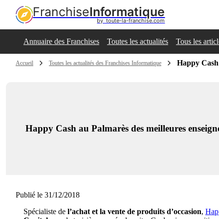
Franchise
Informatique
by  toute-la-franchise.com
Annuaire des Franchises
Toutes les actualités
Tous les artic
Happy Cash a
Accueil
Toutes les actualités des Franchises Informatique
Happy Cash au Palmarès des meilleures enseign
Publié le 31/12/2018
Spécialiste de
l’achat et la vente de produits d’occasion
,
Hap