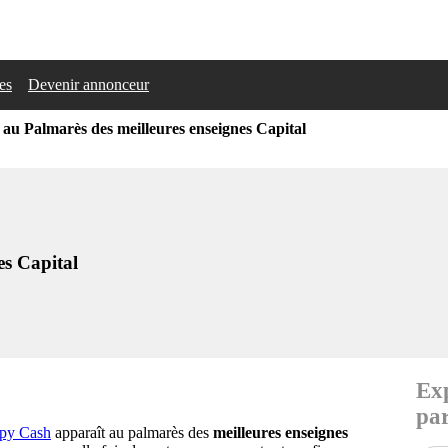
les
Devenir annonceur
u Palmarès des meilleures enseignes Capital
es Capital
Exp
par
py Cash
apparaît au palmarès des
meilleures enseignes