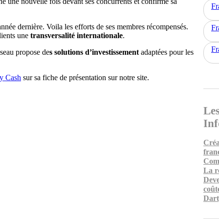
ne une nouvelle fois devant ses concurrents et confirme sa
Fr
’année dernière. Voila les efforts de ses membres récompensés.
Fr
lients une
transversalité internationale
.
Fr
éseau propose de
s solutions d’investissement
adaptées pour les
y Cash
sur sa fiche de présentation sur notre site.
Les
In
Créa
fran
Comm
La r
Deve
coût
Dart