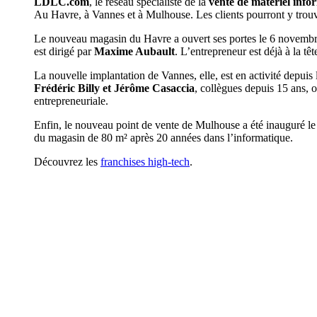
LDLC.com
, le réseau spécialiste de la
vente de matériel info
Au Havre, à Vannes et à Mulhouse. Les clients pourront y trouve
Le nouveau magasin du Havre a ouvert ses portes le 6 novembre 
est dirigé par
Maxime Aubault
. L’entrepreneur est déjà à la 
La nouvelle implantation de Vannes, elle, est en activité depu
Frédéric Billy et Jérôme Casaccia
, collègues depuis 15 ans, 
entrepreneuriale.
Enfin, le nouveau point de vente de Mulhouse a été inauguré 
du magasin de 80 m² après 20 années dans l’informatique.
Découvrez les
franchises high-tech
.