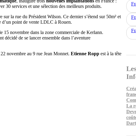
rmatique
, inaugure trois
nouvelles implantations
en France :
Fr
r 30 services et une sélection des meilleurs produits.
sur la rue du Président Wilson. Ce dernier s’étend sur 50m² et
Fr
tête d’un point de vente LDLC à Rouen.
Fr
is le 15 novembre dans la zone commerciale de Kerlann.
ont décidé de se lancer ensemble dans l’aventure
le 22 novembre au 9 rue Jean Monnet.
Etienne Ropp
est à la tête
Les
In
Créa
fran
Comm
La r
Deve
coût
Dart