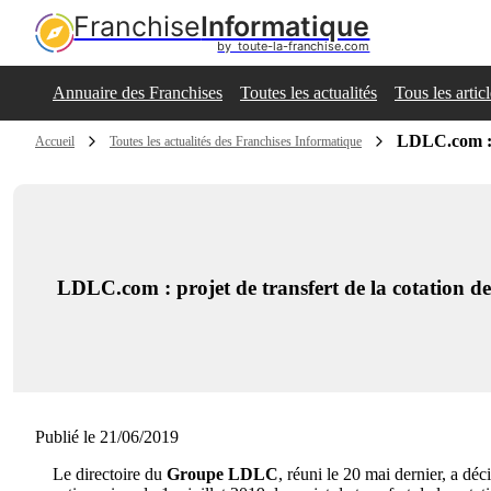
Franchise
Informatique
by  toute-la-franchise.com
Annuaire des Franchises
Toutes les actualités
Tous les artic
LDLC.com : p
Accueil
Toutes les actualités des Franchises Informatique
LDLC.com : projet de transfert de la cotation d
Publié le 21/06/2019
Le directoire du
Groupe LDLC
, réuni le 20 mai dernier, a dé