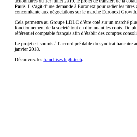
actionnaires du 1er juillet 2019, le projet de transfert de la cotat
Paris
. Il s‘agit d’une demande à Euronext pour radier les titr
concomitante aux négociations sur le marché Euronext Growth
Cela permettra au Groupe LDLC d’être coté sur un marché plus app
fonctionnement de la société tout en diminuant les couts. De plus
référentiel comptable français afin d’établir des comptes consoli
Le projet est soumis à l’accord préalable du syndicat bancaire a
janvier 2018.
Découvrez les
franchises high-tech
.