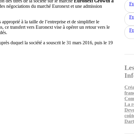
ion des titres de la société sur le marché
Euronext Growth à
Fr
es des négociations du marché Euronext et une admission
.
Fr
roprié à la taille de l’entreprise et de simplifier le
, ce transfert vers Euronext vise à opérer un retour vers le
Fr
dés.
uprès duquel la société a souscrit le 31 mars 2016, puis le 19
Les
In
Créa
fran
Comm
La r
Deve
coût
Dart