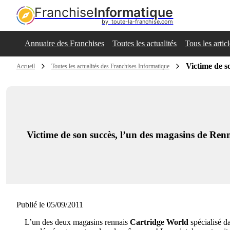
Franchise
Informatique
by  toute-la-franchise.com
Annuaire des Franchises
Toutes les actualités
Tous les artic
Victime de s
Accueil
Toutes les actualités des Franchises Informatique
Victime de son succès, l’un des magasins de Renn
Publié le 05/09/2011
L’un des deux magasins rennais
Cartridge World
spécialisé da