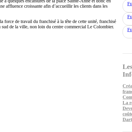
é à quelques encablures de la place Sainte-Anne et donc en
Fr
ne affluence croissante afin d’accueillir les clients dans les
Fr
a force de travail du franchisé à la tête de cette unité, franchisé
au sud de la ville, non loin du centre commercial Le Colombier.
Fr
Les
In
Créa
fran
Comm
La r
Deve
coût
Dart